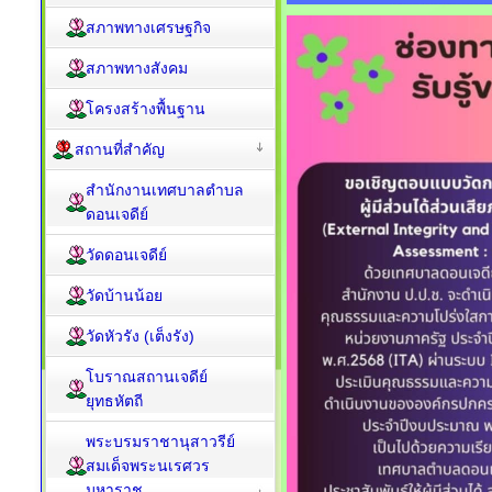
สภาพทางเศรษฐกิจ
สภาพทางสังคม
โครงสร้างพื้นฐาน
สถานที่สำคัญ
สำนักงานเทศบาลตำบล
ดอนเจดีย์
วัดดอนเจดีย์
วัดบ้านน้อย
วัดหัวรัง (เต็งรัง)
โบราณสถานเจดีย์
ยุทธหัตถี
พระบรมราชานุสาวรีย์
สมเด็จพระนเรศวร
มหาราช