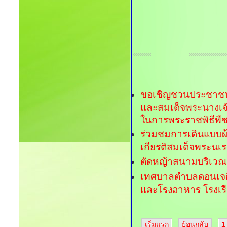
ขอเชิญชวนประชาชนเฝ
และสมเด็จพระนางเจ้
ในการพระราชพิธีพื
ร่วมชมการเดินแบบผ้
เกียรติสมเด็จพระน
ตัดหญ้าสนามบริเวณห
เทศบาลตำบลดอนเจดีย
และโรงอาหาร โรงเรี
เริ่มแรก
ย้อนกลับ
1