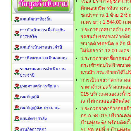
เรื่อง ประกาศผู้ชนะก
ติกคอนกรีต รหัสทางหลว
ชลประทาน 1 ซ้าย 2 ซ้าย (
แผนพัฒนาท้องถิ่น
เมตร ยาว 1,544.00 เมตร 
ประกาศเทศบาลตำบลดอนเ
การดำเนินการเพื่อป้องกัน
การทุจริต
รถยนต์บรรทุกเทท้ายติด
ขนาดตัวรถชนิด 6 ล้อ มี
แผนดำเนินงานประจำปี
ไม่น้อยกว่า 12.00 เมตร
การติดตามประเมินผลแผน
ประกวดราคาซื้อรถยนต์บ
กระเช้าซ่อมไฟฟ้าขนาดตั
รายงานผลการดำเนินงาน
แรงม้า กระเช้ายกได้ไม่
ประจำปี
การเปิดเผยราคากลางแ
ยุทธศาสตร์การพัฒนา
ราคาจ้างก่อสร้างถนนแอ
015 บริเวณคลองส่งน้ำชลป
เทศบัญญัติ
เสาไฟถนนแอลอีดีพลังงานแ
เทศบัญญัติงบประมาณ
ประกวดราคาจ้างก่อสร้
กจ.ถ.58-015 บริเวณคลองส
แผนอัตรากำลัง
บ้านทุ่งระฆัง พร้อมติด
งานกิจการสภา
51 ชุด หมู่ที่ 6 บ้านทุ่งระ