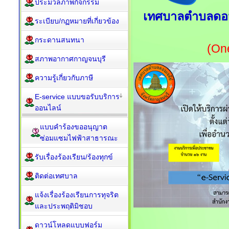
ประมวลภาพกิจกรรม
เทศบาลตำบลดอนเจ
ระเบียบ/กฏหมายที่เกี่ยวข้อง
กระดานสนทนา
(On
สภาพอากาศกาญจนบุรี
ความรู้เกี่ยวกับภาษี
E-service แบบขอรับบริการ
ออนไลน์
แบบคำร้องขออนุญาต
ซ่อมแซมไฟฟ้าสาธารณะ
รับเรื่องร้องเรียน/ร้องทุกข์
ติดต่อเทศบาล
แจ้งเรื่องร้องเรียนการทุจริต
และประพฤติมิชอบ
ดาวน์โหลดแบบฟอร์ม