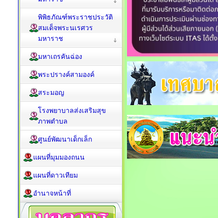
พิพิธภัณฑ์พระราชประวัติ
สมเด็จพระนเรศวร
มหาราช
มหาเถรคันฉ่อง
พระปรางค์สามองค์
สระมอญ
โรงพยาบาลส่งเสริมสุข
ภาพตำบล
ศูนย์พัฒนาเด็กเล็ก
แผนที่มุมมองถนน
แผนที่ดาวเทียม
อำนาจหน้าที่