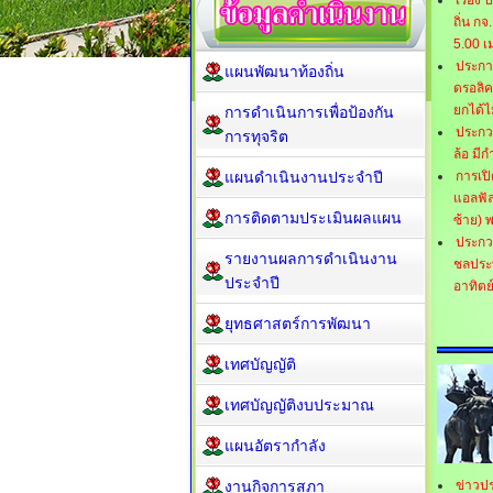
เรื่อ
ถิ่น กจ
5.00 เ
ประกา
แผนพัฒนาท้องถิ่น
ดรอลิค
ยกได้ไ
การดำเนินการเพื่อป้องกัน
ประกว
การทุจริต
ล้อ มี
แผนดำเนินงานประจำปี
การเป
แอลฟัล
การติดตามประเมินผลแผน
ซ้าย) 
ประกว
รายงานผลการดำเนินงาน
ชลประท
ประจำปี
อาทิตย์
ยุทธศาสตร์การพัฒนา
เทศบัญญัติ
เทศบัญญัติงบประมาณ
แผนอัตรากำลัง
งานกิจการสภา
ข่าวป