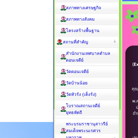
สภาพทางเศรษฐกิจ
สภาพทางสังคม
โครงสร้างพื้นฐาน
สถานที่สำคัญ
สำนักงานเทศบาลตำบล
ดอนเจดีย์
วัดดอนเจดีย์
วัดบ้านน้อย
วัดหัวรัง (เต็งรัง)
โบราณสถานเจดีย์
ยุทธหัตถี
พระบรมราชานุสาวรีย์
สมเด็จพระนเรศวร
มหาราช