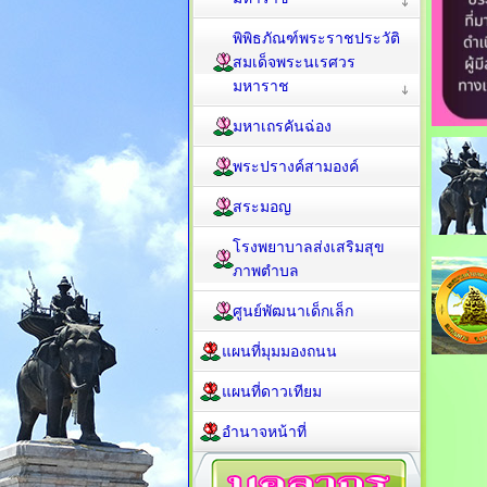
พิพิธภัณฑ์พระราชประวัติ
สมเด็จพระนเรศวร
มหาราช
มหาเถรคันฉ่อง
พระปรางค์สามองค์
สระมอญ
โรงพยาบาลส่งเสริมสุข
ภาพตำบล
ศูนย์พัฒนาเด็กเล็ก
แผนที่มุมมองถนน
แผนที่ดาวเทียม
อำนาจหน้าที่