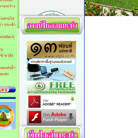
ลวงท้อง
จราจรกว้าง
้งเครนไฮ
้า กระเช้า
รถชนิด 6
นน
าย (ฝั่ง
ลองส่งน้ำ
งานแสง