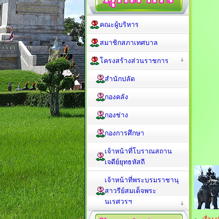
คณะผู้บริหาร
สมาชิกสภาเทศบาล
โครงสร้างส่วนราชการ
สำนักปลัด
กองคลัง
กองช่าง
กองการศึกษา
เจ้าหน้าที่โบราณสถาน
เจดีย์ยุทธหัสถี
เจ้าหน้าที่พระบรมราชานุ
สาวรีย์สมเด็จพระ
นเรศวรฯ