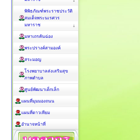
พิพิธภัณฑ์พระราชประวัติ
สมเด็จพระนเรศวร
มหาราช
มหาเถรคันฉ่อง
พระปรางค์สามองค์
สระมอญ
โรงพยาบาลส่งเสริมสุข
ภาพตำบล
ศูนย์พัฒนาเด็กเล็ก
แผนที่มุมมองถนน
แผนที่ดาวเทียม
อำนาจหน้าที่