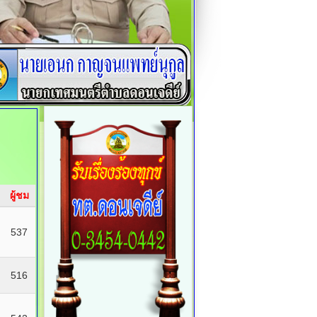
ผู้ชม
537
516