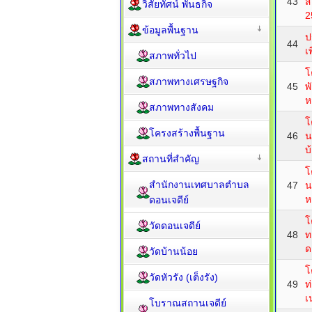
43
ส
วิสัยทัศน์ พันธกิจ
2
ข้อมูลพื้นฐาน
ป
44
เ
สภาพทั่วไป
โ
สภาพทางเศรษฐกิจ
45
พ
ห
สภาพทางสังคม
โ
โครงสร้างพื้นฐาน
46
น
บ
สถานที่สำคัญ
โ
สำนักงานเทศบาลตำบล
47
น
ห
ดอนเจดีย์
โ
วัดดอนเจดีย์
48
ท
ด
วัดบ้านน้อย
โ
วัดหัวรัง (เต็งรัง)
49
ท
เ
โบราณสถานเจดีย์