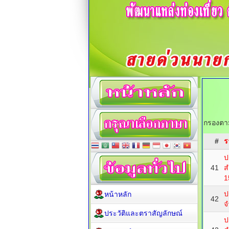
กรองตาม
#
ร
ป
41
ส
1
ป
หน้าหลัก
42
จ
ประวัติและตราสัญลักษณ์
ป