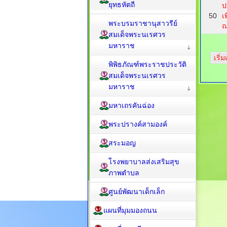
ยุทธหัตถี
ป
50
เ
พระบรมราชานุสาวรีย์
ณ
สมเด็จพระนเรศวร
มหาราช
เริ่
พิพิธภัณฑ์พระราชประวัติ
สมเด็จพระนเรศวร
มหาราช
มหาเถรคันฉ่อง
พระปรางค์สามองค์
สระมอญ
โรงพยาบาลส่งเสริมสุข
ภาพตำบล
ศูนย์พัฒนาเด็กเล็ก
แผนที่มุมมองถนน