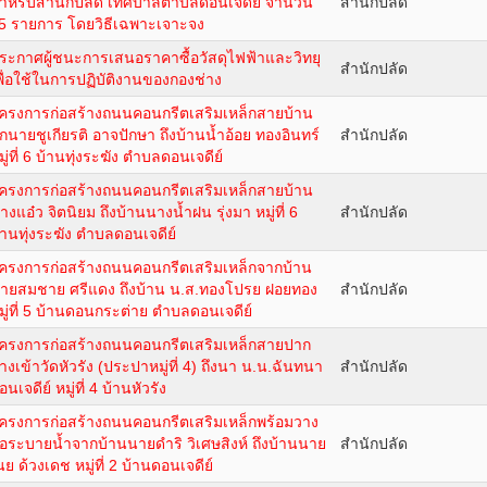
ำหรับสำนักปลัด เทศบาลตำบลดอนเจดีย์ จำนวน
สำนักปลัด
5 รายการ โดยวิธีเฉพาะเจาะจง
ระกาศผู้ชนะการเสนอราคาซื้อวัสดุไฟฟ้าและวิทยุ
สำนักปลัด
พื่อใช้ในการปฏิบัติงานของกองช่าง
ครงการก่อสร้างถนนคอนกรีตเสริมเหล็กสายบ้าน
ักนายชูเกียรติ อาจปักษา ถึงบ้านน้ำอ้อย ทองอินทร์
สำนักปลัด
มู่ที่ 6 บ้านทุ่งระฆัง ตำบลดอนเจดีย์
ครงการก่อสร้างถนนคอนกรีตเสริมเหล็กสายบ้าน
างแอ๋ว จิตนิยม ถึงบ้านนางน้ำฝน รุ่งมา หมู่ที่ 6
สำนักปลัด
้านทุ่งระฆัง ตำบลดอนเจดีย์
ครงการก่อสร้างถนนคอนกรีตเสริมเหล็กจากบ้าน
ายสมชาย ศรีแดง ถึงบ้าน น.ส.ทองโปรย ฝอยทอง
สำนักปลัด
มู่ที่ 5 บ้านดอนกระต่าย ตำบลดอนเจดีย์
ครงการก่อสร้างถนนคอนกรีตเสริมเหล็กสายปาก
างเข้าวัดหัวรัง (ประปาหมู่ที่ 4) ถึงนา น.น.ฉันทนา
สำนักปลัด
อนเจดีย์ หมู่ที่ 4 บ้านหัวรัง
ครงการก่อสร้างถนนคอนกรีตเสริมเหล็กพร้อมวาง
่อระบายน้ำจากบ้านนายดำริ วิเศษสิงห์ ถึงบ้านนาย
สำนักปลัด
นย ด้วงเดช หมู่ที่ 2 บ้านดอนเจดีย์