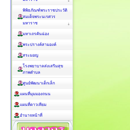
พิพิธภัณฑ์พระราชประวัติ
สมเด็จพระนเรศวร
มหาราช
มหาเถรคันฉ่อง
พระปรางค์สามองค์
สระมอญ
โรงพยาบาลส่งเสริมสุข
ภาพตำบล
ศูนย์พัฒนาเด็กเล็ก
แผนที่มุมมองถนน
แผนที่ดาวเทียม
อำนาจหน้าที่