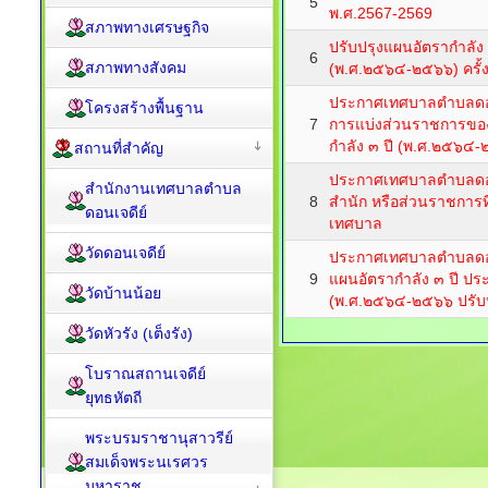
5
พ.ศ.2567-2569
สภาพทางเศรษฐกิจ
ปรับปรุงแผนอัตรากำลั
6
สภาพทางสังคม
(พ.ศ.๒๕๖๔-๒๕๖๖) ครั้งท
ประกาศเทศบาลตำบลดอนเจ
โครงสร้างพื้นฐาน
7
การแบ่งส่วนราชการขอ
กำลัง ๓ ปี (พ.ศ.๒๕๖๔
สถานที่สำคัญ
ประกาศเทศบาลตำบลดอนเ
สำนักงานเทศบาลตำบล
8
สำนัก หรือส่วนราชการที่
ดอนเจดีย์
เทศบาล
วัดดอนเจดีย์
ประกาศเทศบาลตำบลดอนเ
9
แผนอัตรากำลัง ๓ ปี ป
วัดบ้านน้อย
(พ.ศ.๒๕๖๔-๒๕๖๖ ปรับปรุ
วัดหัวรัง (เต็งรัง)
โบราณสถานเจดีย์
ยุทธหัตถี
พระบรมราชานุสาวรีย์
สมเด็จพระนเรศวร
มหาราช