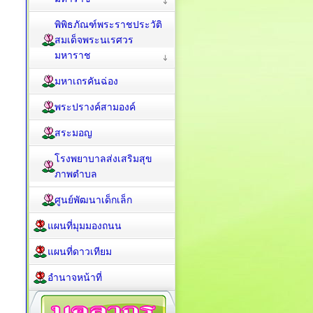
พิพิธภัณฑ์พระราชประวัติ
สมเด็จพระนเรศวร
มหาราช
มหาเถรคันฉ่อง
พระปรางค์สามองค์
สระมอญ
โรงพยาบาลส่งเสริมสุข
ภาพตำบล
ศูนย์พัฒนาเด็กเล็ก
แผนที่มุมมองถนน
แผนที่ดาวเทียม
อำนาจหน้าที่