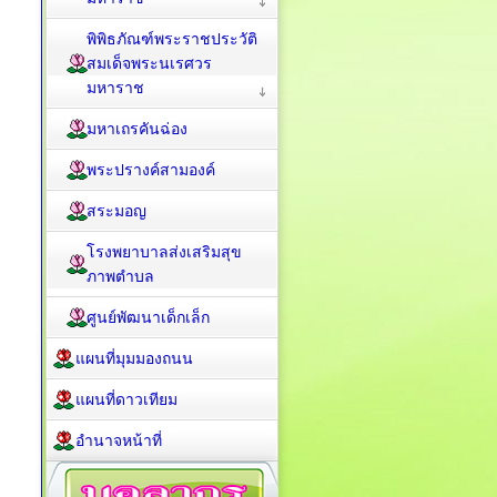
พิพิธภัณฑ์พระราชประวัติ
สมเด็จพระนเรศวร
มหาราช
มหาเถรคันฉ่อง
พระปรางค์สามองค์
สระมอญ
โรงพยาบาลส่งเสริมสุข
ภาพตำบล
ศูนย์พัฒนาเด็กเล็ก
แผนที่มุมมองถนน
แผนที่ดาวเทียม
อำนาจหน้าที่