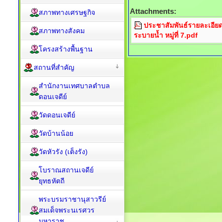
Attachments:
สภาพทางเศรษฐกิจ
ประชาสัมพันธ์รายละเอี
สภาพทางสังคม
ระบายน้ำ หมู่ที่ 7.pdf
โครงสร้างพื้นฐาน
สถานที่สำคัญ
สำนักงานเทศบาลตำบล
ดอนเจดีย์
วัดดอนเจดีย์
วัดบ้านน้อย
วัดหัวรัง (เต็งรัง)
โบราณสถานเจดีย์
ยุทธหัตถี
พระบรมราชานุสาวรีย์
สมเด็จพระนเรศวร
มหาราช