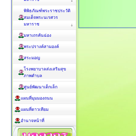
พิพิธภัณฑ์พระราชประวัติ
สมเด็จพระนเรศวร
มหาราช
มหาเถรคันฉ่อง
พระปรางค์สามองค์
สระมอญ
โรงพยาบาลส่งเสริมสุข
ภาพตำบล
ศูนย์พัฒนาเด็กเล็ก
แผนที่มุมมองถนน
แผนที่ดาวเทียม
อำนาจหน้าที่