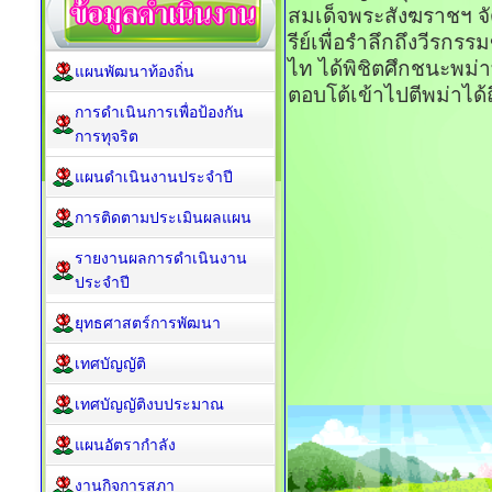
สมเด็จพระสังฆราชฯ จั
รีย์เพื่อรำลึกถึงวีรกร
ไท ได้พิชิตศึกชนะพม่
แผนพัฒนาท้องถิ่น
ตอบโต้เข้าไปตีพม่าได้
การดำเนินการเพื่อป้องกัน
การทุจริต
แผนดำเนินงานประจำปี
การติดตามประเมินผลแผน
รายงานผลการดำเนินงาน
ประจำปี
ยุทธศาสตร์การพัฒนา
เทศบัญญัติ
เทศบัญญัติงบประมาณ
แผนอัตรากำลัง
งานกิจการสภา