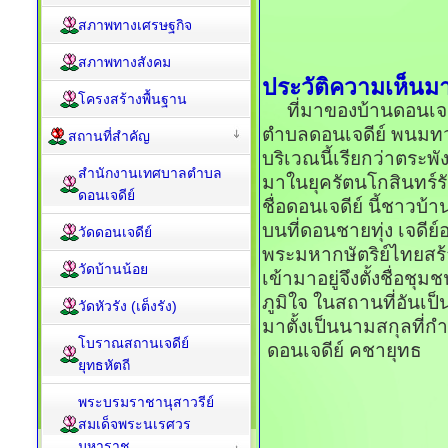
สภาพทางเศรษฐกิจ
สภาพทางสังคม
ประวัติความเห็นม
โครงสร้างพื้นฐาน
ที่มาของบ้านดอนเจดีย์
ตำบลดอนเจดีย์ พนมทวน
สถานที่สำคัญ
บริเวณนี้เรียกว่าตระพั
สำนักงานเทศบาลตำบล
มาในยุครัตนโกสินทร์รั
ดอนเจดีย์
ชื่อดอนเจดีย์ นี้ชาวบ้า
บนที่ดอนชายทุ่ง เจดีย์อ
วัดดอนเจดีย์
พระมหากษัตริย์ไทยสร้
วัดบ้านน้อย
เข้ามาอยู่จึงตั้งชื่อ
ภูมิใจ ในสถานที่อันเป็น
วัดหัวรัง (เต็งรัง)
มาตั้งเป็นนามสกุลที่ก
โบราณสถานเจดีย์
ดอนเจดีย์ คชายุทธ
ยุทธหัตถี
พระบรมราชานุสาวรีย์
สมเด็จพระนเรศวร
มหาราช