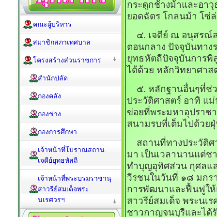
กระดูกช้างม้าและอาว
ยอดฉัตร โกลนม้า โซ่ล
คณะผู้บริหาร
๔. เจดีย์ ณ อนุสรณ์สถ
สมาชิกสภาเทศบาล
ตอนกลาง ปัจจุบันทางร
ยุทธหัตถีปัจจุบันการพ
โครงสร้างส่วนราชการ
ได้ด้วย หลักวิทยาศาสต
สำนักปลัด
๕. หลักฐานอื่นๆที่ช่ว
กองคลัง
ประวัติศาสตร์ อาทิ แ
ข่อยที่พระมหาอุปราชา
กองช่าง
สนามรบที่เต็มไปด้วยฝ
กองการศึกษา
สถานที่ทางประวัติศาส
เจ้าหน้าที่โบราณสถาน
มา เป็นเวลานานแต่ชาว
เจดีย์ยุทธหัสถี
ทำบุญอุทิศส่วน กุศ
วีรชนในวันที่ ๑๘ มกรา
เจ้าหน้าที่พระบรมราชานุ
การพัฒนาและฟื้นฟูให้
สาวรีย์สมเด็จพระ
นเรศวรฯ
สาวรีย์สมเด็จ พระนเ
ชาวกาญจนบุรีและได้