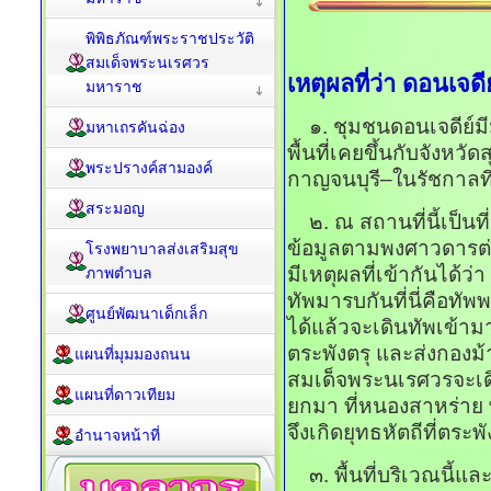
พิพิธภัณฑ์พระราชประวัติ
สมเด็จพระนเรศวร
เหตุผลที่ว่า ดอนเจดี
มหาราช
๑. ชุมชนดอนเจดีย์มีมา
มหาเถรคันฉ่อง
พื้นที่เคยขึ้นกับจังหวั
พระปรางค์สามองค์
กาญจนบุรี–ในรัชกาลที
สระมอญ
๒. ณ สถานที่นี้เป็นที่
ข้อมูลตามพงศาวดารต่
โรงพยาบาลส่งเสริมสุข
มีเหตุผลที่เข้ากันได้ว่
ภาพตำบล
ทัพมารบกันที่นี่คือทัพ
ศูนย์พัฒนาเด็กเล็ก
ได้แล้วจะเดินทัพเข้าม
ตระพังตรุ และส่งกอง
แผนที่มุมมองถนน
สมเด็จพระนเรศวรจะเดิ
แผนที่ดาวเทียม
ยกมา ที่หนองสาหร่าย พ
จึงเกิดยุทธหัตถีที่ตระพั
อำนาจหน้าที่
๓. พื้นที่บริเวณนี้แล