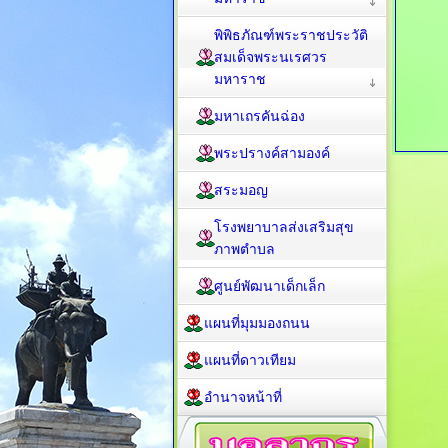
พิพิธภัณฑ์พระราชประวัติ
สมเด็จพระนเรศวร
มหาราช
มหาเถรคันฉ่อง
พระปรางค์สามองค์
สระมอญ
โรงพยาบาลส่งเสริมสุข
ภาพตำบล
ศูนย์พัฒนาเด็กเล็ก
แผนที่มุมมองถนน
แผนที่ดาวเทียม
อำนาจหน้าที่