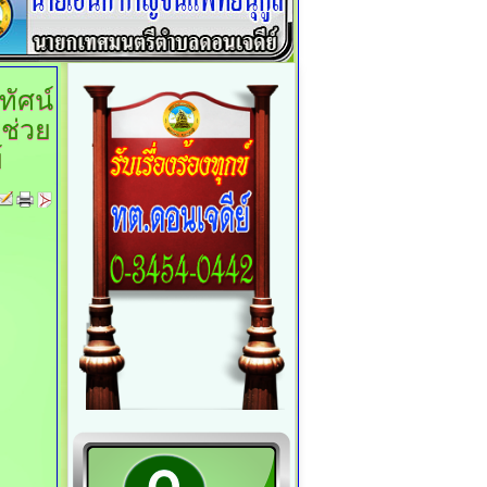
ทัศน์
้ช่วย
์